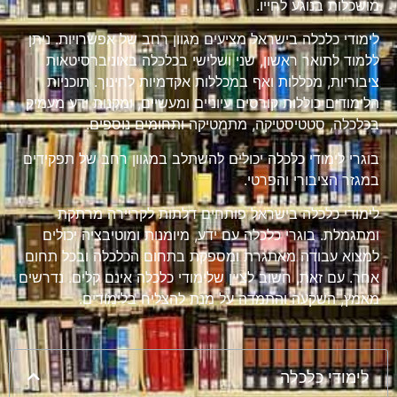
מושכלות בנוגע לחייו.
לימודי כלכלה בישראל מציעים מגוון רחב של אפשרויות. ניתן
ללמוד לתואר ראשון, שני ושלישי בכלכלה באוניברסיטאות
ציבוריות, מכללות ואף במכללות אקדמיות לחינוך. תוכניות
הלימודים כוללות קורסים עיוניים ומעשיים, ומקנות ידע מעמיק
בכלכלה, סטטיסטיקה, מתמטיקה ותחומים נוספים.
בוגרי לימודי כלכלה יכולים להשתלב במגוון רחב של תפקידים
במגזר הציבורי והפרטי.
לימודי כלכלה בישראל פותחים דלתות לקריירה מרתקת
ומתגמלת. בוגרי כלכלה עם ידע, מיומנות ומוטיבציה יכולים
למצוא עבודה מאתגרת ומספקת בתחום הכלכלה ובכל תחום
אחר. עם זאת, חשוב לציין שלימודי כלכלה אינם קלים. נדרשים
מאמץ, השקעה והתמדה על מנת להצליח בלימודים.
לימודי כלכלה