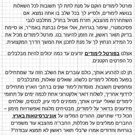
פורטל לימודים הוקם על מנת לתת לך תשובות לכל השאלות
בנושא לימודים, ולסייע לך בכל שלב בו אתה נמצא. אם
השתחררת מהצבא, חזרת מטיול בחו"ל, מתלבט לגבי
פסיכומטרי, שיפור בגרויות, אולי אפילו נבחנת באמי"ר, או סיימת
בדיוק תואר ראשון, זה הזמן להיעזר בנו. פורטל לימודים מכיל את
כל המידע הנחוץ לך על מנת לתכנן את המשך הדרך המקצועית.
אצלנו
בפורטל לימודים
יודעים עד כמה יכולים להיות מבלבלים
כל הפרטים הקטנים.
תן לנו להרגיע אותך, כולם עוברים את השלב הזה עד שמתחילים
בפועל מסלול לימודים כלשהו. שואלים שאלות, מתבלבלים
ומחפשים תשובות. מוסדות לימוד שונים ברחבי הארץ מתחילים
לרדוף אחריך, לשלוח דואר אלקטרוני אחת לכמה ימים על תחומי
לימודים שאולי יעניינו אותך, מזמינים לימי עיון, לכנסים, שולחים
מידעונים בדואר על לימודים, מבטיחים מלגות ואפשרויות מימון –
הכול כדי שתרשם. ההורים המליצו על
אוניברסיטאות בארץ
,
החברים ממליצים על מכללות, החבר'ה מהצבא עוד משפרים
בגרויות והדודים אמרו ש"בלי תואר ראשון לא תמצא עבודה"?