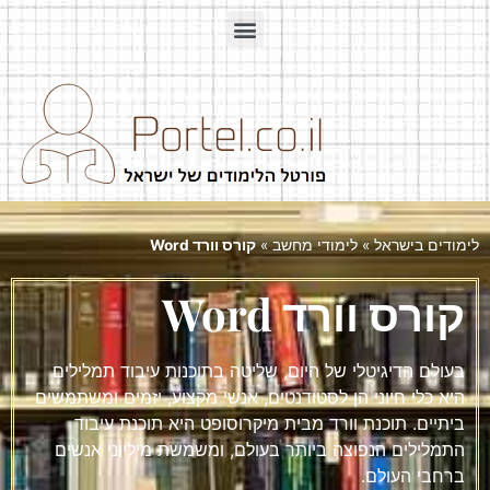
לימודים בישראל
»
לימודי מחשב
»
קורס וורד Word
קורס וורד Word​
בעולם הדיגיטלי של היום, שליטה בתוכנות עיבוד תמלילים
היא כלי חיוני הן לסטודנטים, אנשי מקצוע, יזמים ומשתמשים
ביתיים. תוכנת וורד מבית מיקרוסופט היא תוכנת עיבוד
התמלילים הנפוצה ביותר בעולם, ומשמשת מיליוני אנשים
ברחבי העולם.