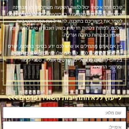
קורס וורד איכותי יכול להוות השקעה משתלמת הן מבחינה
אישית והן מבחינה מקצועית.
באמצעות
לימודים
בקורס
תוכלו
לשפר את כישוריכם בתוכנה, להגדיל את הפרודוקטיביות
שלכם, לפתוח דלתות חדשות בשוק העבודה ואף לחסוך זמן
ומאמץ בעבודות כתיבה ועריכה.
בין אם אתם מתחילים או שיש לכם ידע בסיסי בתוכנה, קורס
וורד יכול להתאים לכם. קורסים אלו זמינים במגוון פורמטים,
ביניהם קורסים פרונטליים, קורסים אונליין, ספרי לימוד
וסרטוני הדרכה.
לייעוץ ללא התחייבות השאירו פרטים >>>