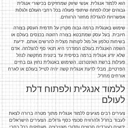
הוא ללמוד אנגלית. אנשי שיווק שמחזיקים בכישורי אנגלית
גבוהים יוכלו לפתח שיתופי פעולה בכל רחבי העולם ולגלות
אפשרויות להגדלת מחזור הרווחים.
שימוש באנגלית ברמה גבוה מקרין על תדמית העסק בצורה
חיובית. בעל עסק שמתבטא בצורה רהוטה בכנסים בעולם או
בשיחות טלפון אל מול לקוחות מצליח להרשים אותם. ידיעת
השפה האנגלית בעולם המודרני היא תנאי סף להצלחה. אדם
שלא יודע אנגלית ברמה בסיסית עד בינונית מתקשה לנהל
פעילות ברשת האינטרנט. השימוש באנגלית נחוץ גם בחיים
הפרטיים, מבלי לדעת אנגלית קשה יהיה לטייל בעולם או לארח
אורחים מחו"ל.
ללמוד אנגלית ולפתוח דלת
לעולם
צעירים רבים מגיעים ללמוד אנגלית מתוך מטרה ברורה לצאת
לעבוד בחו"ל ולהרוויח סכומי כסף גדולים. הצעירים הישראלים
ידועים כעובדים חרוצים וחדורי מוטיבציה, מעסיקים בכל רחבי