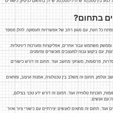
: השכר של מפתחי משחקים יכול לנוע בין 10,000 ש"ח ל-30,000 ש"ח, בהתאם לניסיון, כישורים
יים בתחום?
פתח כל העת, עם מגוון רחב של אפשרויות תעסוקה. להלן מספר
וממשק משתמש עבור אתרים, אפליקציות ומערכות דיגיטליות.
ת, עם ביקוש גבוה למעצבים מוכשרים ומיומנים.
סדרות, פרסומות, משחקי מחשב ועוד. תחום זה דורש כישורים
טלפון. תחום זה משלב בין טכנולוגיה, אמנות ועיצוב, ומתאים
ת, תוכניות טלוויזיה ועוד. תחום זה דורש ידע טכני בצילום,
דה עם אנשים.
ם ועוד. תחום זה מתאים לאנשים יצירתיים עם כישורי ציור ואיור