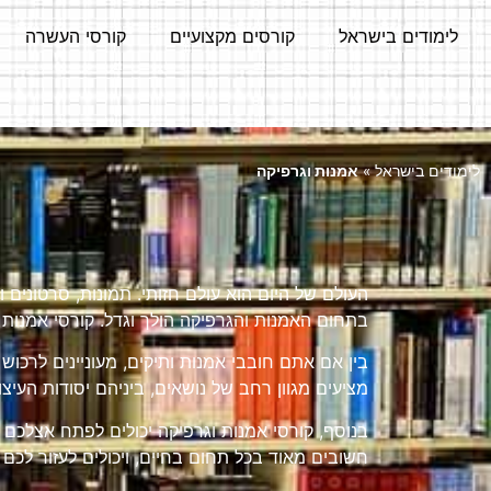
לימודים בישראל
קורסים מקצועיים
קורסי העשרה
לימודים בישראל
»
אמנות וגרפיקה
העולם של היום הוא עולם חזותי. תמונות, סרטונים ו
בתחום האמנות והגרפיקה הולך וגדל. קורסי אמנות 
בין אם אתם חובבי אמנות ותיקים, מעוניינים לרכוש
מציעים מגוון רחב של נושאים, ביניהם יסודות העיצוב,
בנוסף, קורסי אמנות וגרפיקה יכולים לפתח אצלכם מג
חשובים מאוד בכל תחום בחיים, ויכולים לעזור לכם 