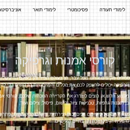
לימודי תעודה
פסיכומטרי
לימודי תואר
אוניברסיטא
קורסי אמנות וגרפיקה
סמלים מקיפים אותנו מכל עבר, הן בעולם הפיזי והן בעולם הדיגיטלי
וגרפיקה יכולים להעניק לכם את הכלים והמיומנויות הדרושים כדי 
 מקצוע חדש או רוצים לשדרג את הקריירה הנוכחית שלכם, קורסי אמנ
 תוכנות גרפיות, טכניקות ציור ורישום, פיסול, צילום ועוד.
וון רחב של כישורים רכים, כמו יצירתיות, חשיבה ביקורתית, פתרון 
להצליח הן בקריירה והן בחיים האישיים.