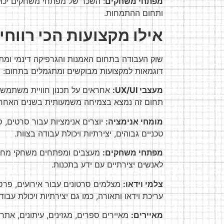
מפתחי משחקים
ותחום ההתמחות.
אילו מקצועות הכי רווח
שוק העבודה בתחום האמנות והגרפיקה דינמי ומת
דוגמאות למקצועות מבוקשים ומתגמלים בתחום:
מעצבי
UX/UI
:
אחראים על תכנון חוויית משתמש 
תחום זה נמצא בצמיחה משמעותית בשנים האחרונו
מומחי אנימציה:
יוצרים אנימציות עבור סרטים, 
טכניים גבוהים, יצירתיות ויכולת עבודה בצוות.
מפתחי משחקים:
מעצבים ומפתחים משחקי מחשב ו
לאנשים יצירתיים עם ידע בתכנות.
צלמי וידאו:
מצלמים סרטונים עבור אירועים, פרסומו
עריכת וידאו ותאורה, כמו גם יצירתיות ויכולת עבו
מאיירים:
מאיירים ספרים, מגזינים, עיתונים, אתרי